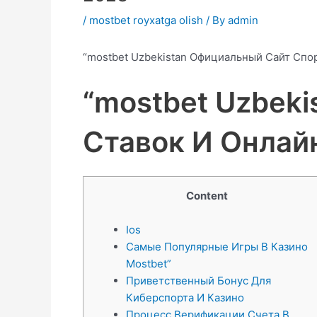
/
mostbet royxatga olish
/ By
admin
“mostbet Uzbekistan Официальный Сайт Спо
“mostbet Uzbek
Ставок И Онлай
Content
Ios
Самые Популярные Игры В Казино
Mostbet”
Приветственный Бонус Для
Киберспорта И Казино
Процесс Верификации Счета В