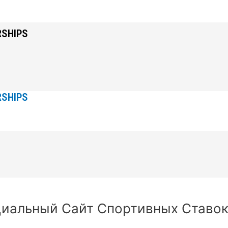
RSHIPS
RSHIPS
ициальный Сайт Спортивных Ставок