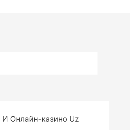
 И Онлайн-казино Uz