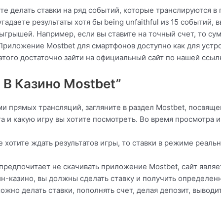
е делать ставки на ряд событий, которые транслируются в 
адаете результаты хотя бы being unfaithful из 15 событий,
грышей. Например, если вы ставите на точный счет, то сум
Приложение Mostbet для смартфонов доступно как для устройс
этого достаточно зайти на официальный сайт по нашей ссы
В Казино Mostbet”
и прямых трансляций, загляните в раздел Mostbet, посвя
та и какую игру вы хотите посмотреть. Во время просмотра 
 хотите ждать результатов игры, то ставки в режиме реальн
 предпочитает не скачивать приложение Mostbet, сайт являе
айн-казино, вы должны сделать ставку и получить определе
жно делать ставки, пополнять счет, делая депозит, выводи