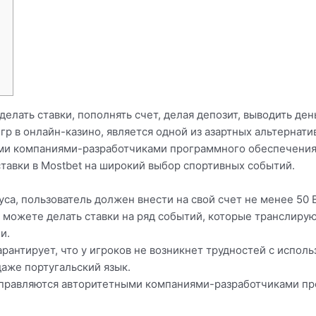
лать ставки, пополнять счет, делая депозит, выводить ден
гр в онлайн-казино, является одной из азартных альтернати
ми компаниями-разработчиками программного обеспечения,
ставки в Mostbet на широкий выбор спортивных событий.
уса, пользователь должен внести на свой счет не менее 50 
 можете делать ставки на ряд событий, которые транслирую
и.
рантирует, что у игроков не возникнет трудностей с исполь
даже португальский язык.
управляются авторитетными компаниями-разработчиками пр