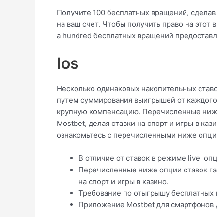
Получите 100 бесплатных вращений, сделав 
на ваш счет. Чтобы получить право на этот 
a hundred бесплатных вращений предоставл
Ios
Несколько одинаковых накопительных ставо
путем суммирования выигрышей от каждого 
крупную компенсацию. Перечисленные ниже о
Mostbet, делая ставки на спорт и игры в к
ознакомьтесь с перечисленными ниже опци
В отличие от ставок в режиме live, о
Перечисленные ниже опции ставок гара
на спорт и игры в казино.
Требование по отыгрышу бесплатных 
Приложение Mostbet для смартфонов до