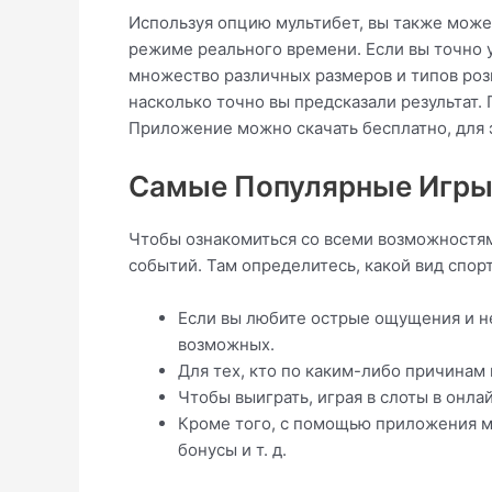
Используя опцию мультибет, вы также может
режиме реального времени. Если вы точно уг
множество различных размеров и типов розы
насколько точно вы предсказали результат. 
Приложение можно скачать бесплатно, для 
Самые Популярные Игры 
Чтобы ознакомиться со всеми возможностям
событий. Там определитесь, какой вид спор
Если вы любите острые ощущения и не
возможных.
Для тех, кто по каким-либо причинам
Чтобы выиграть, играя в слоты в онл
Кроме того, с помощью приложения мо
бонусы и т. д.