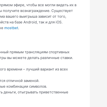
прямом эфире, чтобы все могли видеть их в
 вы получите вознаграждение. Существует
ма вашего выигрыша зависит от того,
тв на базе Android, так и для iOS.
лке
mostbet
.
щенный прямым трансляциям спортивных
игры вы можете делать различные ставки.
ого времени – лучший вариант из всех
тся отличной заменой.
нные комбинации символов.
ть деньги, отыгрывать приветственные