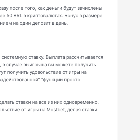
азу после того, как деньги будут зачислены
нее 50 BRL в криптовалютах. Бонус в размере
ием на один депозит в день.
 системную ставку. Выплата рассчитывается
, в случае выигрыша вы можете получить
ут получить удовольствие от игры на
 задействованной” “функции просто
делать ставки на все из них одновременно.
льствие от игры на Mostbet, делая ставки