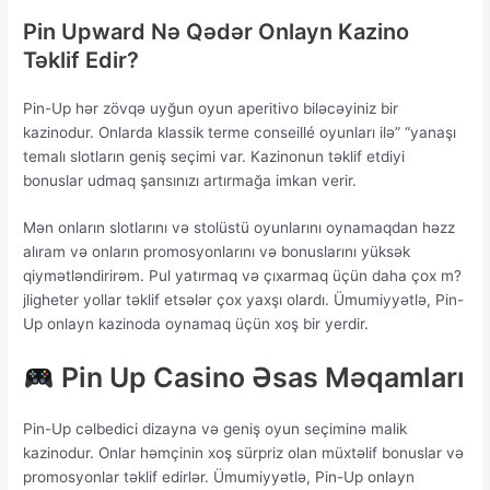
Pin Upward Nə Qədər Onlayn Kazino
Təklif Edir?
Pin-Up hər zövqə uyğun oyun aperitivo biləcəyiniz bir
kazinodur. Onlarda klassik terme conseillé oyunları ilə” “yanaşı
temalı slotların geniş seçimi var. Kazinonun təklif etdiyi
bonuslar udmaq şansınızı artırmağa imkan verir.
Mən onların slotlarını və stolüstü oyunlarını oynamaqdan həzz
alıram və onların promosyonlarını və bonuslarını yüksək
qiymətləndirirəm. Pul yatırmaq və çıxarmaq üçün daha çox m?
jligheter yollar təklif etsələr çox yaxşı olardı. Ümumiyyətlə, Pin-
Up onlayn kazinoda oynamaq üçün xoş bir yerdir.
Pin Up Casino Əsas Məqamları
Pin-Up cəlbedici dizayna və geniş oyun seçiminə malik
kazinodur. Onlar həmçinin xoş sürpriz olan müxtəlif bonuslar və
promosyonlar təklif edirlər. Ümumiyyətlə, Pin-Up onlayn