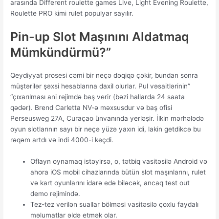
arasında Different roulette games Live, Light Evening Roulette,
Roulette PRO kimi rulet populyar sayılır.
Pin-up Slot Maşınını Aldatmaq
Mümkündürmü?”
Qeydiyyat prosesi cəmi bir neçə dəqiqə çəkir, bundan sonra
müştərilər şəxsi hesablarına daxil olurlar. Pul vəsaitlərinin”
“çıxarılması ani rejimdə baş verir (bəzi hallarda 24 saata
qədər). Brend Carletta NV-ə məxsusdur və baş ofisi
Perseusweg 27A, Curaçao ünvanında yerləşir. İlkin mərhələdə
oyun slotlarının sayı bir neçə yüzə yaxın idi, lakin getdikcə bu
rəqəm artdı və indi 4000-i keçdi.
Oflayn oynamaq istəyirsə, o, tətbiq vasitəsilə Android və
ahora iOS mobil cihazlarında bütün slot maşınlarını, rulet
və kart oyunlarını idarə edə biləcək, ancaq test out
demo rejimində.
Tez-tez verilən suallar bölməsi vasitəsilə çoxlu faydalı
məlumatlar əldə etmək olar.