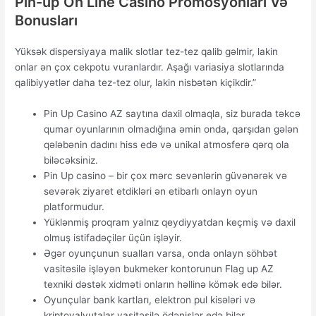
Pin-up On Line Casino Promosyonları Və
Bonusları
Yüksək dispersiyaya malik slotlar tez-tez qalib gəlmir, lakin
onlar ən çox cekpotu vuranlardır. Aşağı variasiya slotlarında
qalibiyyətlər daha tez-tez olur, lakin nisbətən kiçikdir.”
Pin Up Casino AZ saytına daxil olmaqla, siz burada təkcə
qumar oyunlarının olmadığına əmin onda, qarşıdan gələn
qələbənin dadını hiss edə və unikal atmosferə qərq ola
biləcəksiniz.
Pin Up casino – bir çox mərc sevənlərin güvənərək və
sevərək ziyaret etdikləri ən etibarlı onlayn oyun
platformudur.
Yüklənmiş proqram yalnız qeydiyyatdan keçmiş və daxil
olmuş istifadəçilər üçün işləyir.
Əgər oyunçunun sualları varsa, onda onlayn söhbət
vasitəsilə işləyən bukmeker kontorunun Flag up AZ
texniki dəstək xidməti onların həllinə kömək edə bilər.
Oyunçular bank kartları, elektron pul kisələri və
kriptovalyutalar vasitəsilə ödənişlər edə bilər.