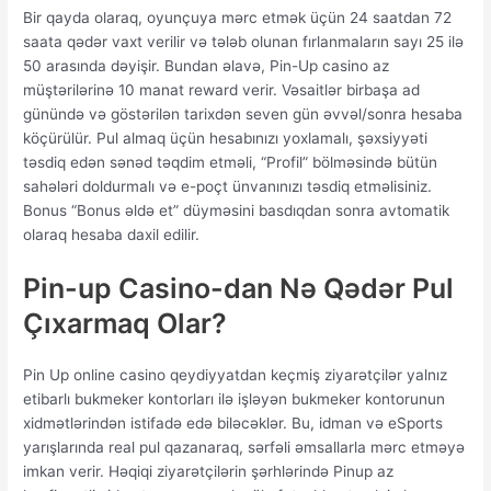
Bir qayda olaraq, oyunçuya mərc etmək üçün 24 saatdan 72
saata qədər vaxt verilir və tələb olunan fırlanmaların sayı 25 ilə
50 arasında dəyişir. Bundan əlavə, Pin-Up casino az
müştərilərinə 10 manat reward verir. Vəsaitlər birbaşa ad
günündə və göstərilən tarixdən seven gün əvvəl/sonra hesaba
köçürülür. Pul almaq üçün hesabınızı yoxlamalı, şəxsiyyəti
təsdiq edən sənəd təqdim etməli, “Profil” bölməsində bütün
sahələri doldurmalı və e-poçt ünvanınızı təsdiq etməlisiniz.
Bonus “Bonus əldə et” düyməsini basdıqdan sonra avtomatik
olaraq hesaba daxil edilir.
Pin-up Casino-dan Nə Qədər Pul
Çıxarmaq Olar?
Pin Up online casino qeydiyyatdan keçmiş ziyarətçilər yalnız
etibarlı bukmeker kontorları ilə işləyən bukmeker kontorunun
xidmətlərindən istifadə edə biləcəklər. Bu, idman və eSports
yarışlarında real pul qazanaraq, sərfəli əmsallarla mərc etməyə
imkan verir. Həqiqi ziyarətçilərin şərhlərində Pinup az