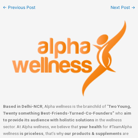
←
Previous Post
Next Post
→
Based in Delhi-NCR
, Alpha wellness is the brainchild of “
Two Young,
Twenty something Best-Friends-Turned-Co-Founders”
who
aim
to provide its audience with holistic solutions
in the wellness
sector. At Alpha wellness, we believe that
your health
for #TeamAlpha
wellness
is priceless
, that’s why
our products & supplements
are