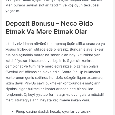
Mən burada sevimli slotları tapdım və xoş oyun təcrübəsi
yaşadım.
Depozit Bonusu – Necə Əldə
Etmək Və Mərc Etmək Olar
İstədiyiniz idman növünü tez tapmaq üçün əlifba sırası və ya
xüsusi filtrlərdən istifadə edə bilərsiniz. Bundan əlavə, əksər
rus bahisçilərinin marağına səbəb olan böyük turnirlər yan
xəttin” “yuxarı hissəsində yerləşdirilir. Əgər siz konkret
çempionat və turnirlərə mərc edirsinizsə, o zaman onları
“Sevimlilər” bölməsinə əlavə edin. Sonra Pin Up bukmeker
kontorunun geniş xəttində hər dəfə düzgün liqanı axtarmaq
lazım deyil. Pin-Up saylı bukmeker kontorundakı matçların
siyahısı digər bukmeker kontorlarından heç bir şəkildə
fərqlənmir. O, keyfiyyətcə formalaşır və oyunçulara müxtəlif
mərc strategiyalarını həyata keçirməyə imkan verir.
Pinup casino dəstək hesab, oyunlar və texniki