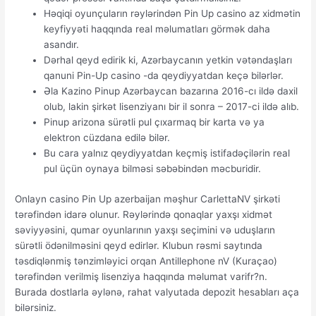
Həqiqi oyunçuların rəylərindən Pin Up casino az xidmətin
keyfiyyəti haqqında real məlumatları görmək daha
asandır.
Dərhal qeyd edirik ki, Azərbaycanın yetkin vətəndaşları
qanuni Pin-Up casino -da qeydiyyatdan keçə bilərlər.
Əla Kazino Pinup Azərbaycan bazarına 2016-cı ildə daxil
olub, lakin şirkət lisenziyanı bir il sonra – 2017-ci ildə alıb.
Pinup arizona sürətli pul çıxarmaq bir karta və ya
elektron cüzdana edilə bilər.
Bu cara yalnız qeydiyyatdan keçmiş istifadəçilərin real
pul üçün oynaya bilməsi səbəbindən məcburidir.
Onlayn casino Pin Up azerbaijan məşhur CarlettaNV şirkəti
tərəfindən idarə olunur. Rəylərində qonaqlar yaxşı xidmət
səviyyəsini, qumar oyunlarının yaxşı seçimini və uduşların
sürətli ödənilməsini qeyd edirlər. Klubun rəsmi saytında
təsdiqlənmiş tənzimləyici orqan Antillephone nV (Kuraçao)
tərəfindən verilmiş lisenziya haqqında məlumat varifr?n.
Burada dostlarla əylənə, rahat valyutada depozit hesabları aça
bilərsiniz.