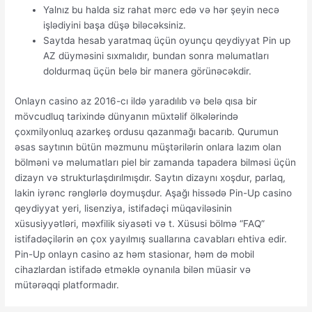
Yalnız bu halda siz rahat mərc edə və hər şeyin necə
işlədiyini başa düşə biləcəksiniz.
Saytda hesab yaratmaq üçün oyunçu qeydiyyat Pin up
AZ düyməsini sıxmalıdır, bundan sonra məlumatları
doldurmaq üçün belə bir manera görünəcəkdir.
Onlayn casino az 2016-cı ildə yaradılıb və belə qısa bir
mövcudluq tarixində dünyanın müxtəlif ölkələrində
çoxmilyonluq azarkeş ordusu qazanmağı bacarıb. Qurumun
əsas saytının bütün məzmunu müştərilərin onlara lazım olan
bölməni və məlumatları piel bir zamanda tapadera bilməsi üçün
dizayn və strukturlaşdırılmışdır. Saytın dizaynı xoşdur, parlaq,
lakin iyrənc rənglərlə doymuşdur. Aşağı hissədə Pin-Up casino
qeydiyyat yeri, lisenziya, istifadəçi müqaviləsinin
xüsusiyyətləri, məxfilik siyasəti və t. Xüsusi bölmə “FAQ”
istifadəçilərin ən çox yayılmış suallarına cavabları ehtiva edir.
Pin-Up onlayn casino az həm stasionar, həm də mobil
cihazlardan istifadə etməklə oynanıla bilən müasir və
mütərəqqi platformadır.