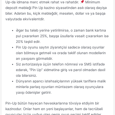
Up-da idmana mərc etmək rahat və rahatdır.
Minimum
depozit məbləği Pin Up kazino siyasətindən asılı olaraq dəyişə
bilər. Adətən bu, kiçik məbləğdir, məsələn, dollar və ya başqa
valyutada ekvivalentdir.
Əgər bu tələb yerinə yetirilmirsə, o zaman bank kartına
pul çıxararkən 25%, başqa üsullarla vəsait çıxararkən isə
20% təşkil edir.
Pin Up oyunu saytın ziyarətçisi sadəcə olaraq oyunlar
olan bölməyə getməli və orada təklif olunan modellərin
ən yaxşısını görməlidir.
Siz avtorizasiya üçün telefon nömrəsi və SMS istifadə
edərək, “Pin Up” xidmətinə giriş və parol olmadan daxil
ola bilərsiniz.
Dünyanın aparıcı istehsalçılarının yüksək tariflərə malik
minlərlə parlaq oyunları müntəzəm olaraq oyunçulara
yaxşı ödənişlər gətirir.
Pin-Up bütün həyəcan həvəskarlarına tövsiyə etdiyim bir
kazinodur. Onlar həm en yeni başlayanlar, həm də təcrübəli
oyunçular üçün uyğun olan geniş oyun seçimi təklif edirlər.