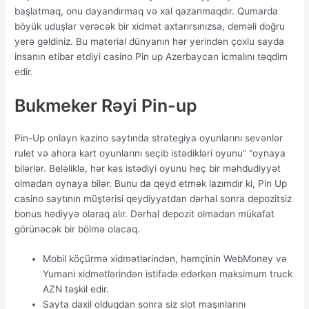
başlatmaq, onu dayandırmaq və xal qazanmaqdır. Qumarda
böyük uduşlar verəcək bir xidmət axtarırsınızsa, deməli doğru
yerə gəldiniz. Bu material dünyanın hər yerindən çoxlu sayda
insanın etibar etdiyi casino Pin up Azerbaycan icmalını təqdim
edir.
Bukmeker Rəyi Pin-up
Pin-Up onlayn kazino saytında strategiya oyunlarını sevənlər
rulet və ahora kart oyunlarını seçib istədikləri oyunu” “oynaya
bilərlər. Beləliklə, hər kəs istədiyi oyunu heç bir məhdudiyyət
olmadan oynaya bilər. Bunu da qeyd etmək lazımdır ki, Pin Up
casino saytının müştərisi qeydiyyatdan dərhal sonra depozitsiz
bonus hədiyyə olaraq alır. Dərhal depozit olmadan mükafat
görünəcək bir bölmə olacaq.
Mobil köçürmə xidmətlərindən, həmçinin WebMoney və
Yumani xidmətlərindən istifadə edərkən maksimum truck
AZN təşkil edir.
Sayta daxil olduqdan sonra siz slot maşınlarını