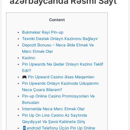
“azərbaycanda Rəsmi Sayt
Content
Bukmeker Rəyi Pin-up
Texniki Dəstək Onlayn Kazinonu Bağlayır
Depozit Bonusu – Necə Əldə Etmək Və
Mərc Etmək Olar
Kazino:
Pin Upwards Nə Qədər Onlayn Kazino Təklif
Edir?
Pin Upward Casino Əsas Məqamları
Pin Upwards Onlayn Kazinoda Uduşlarımı
Necə Çıxara Bilərəm?
Pin-up Online Casino Promosyonları Və
Bonusları
İnternetdə Necə Mərc Etmək Olar
Pin Up On Line Casino Az Saytında
Qeydiyyat Və Şəxsi Kabinetə Giriş
android Telefonu Üçün Pin Up Online