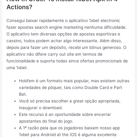
Actions?
Consegui baixar rapidamente o aplicativo 1xbet electronic
fazer apostas search engine marketing nenhuma dificuldade.
O aplicativo tem diversas opções de apostas esportivas e
cassino, todos podem achar algo interessante. Além disso,
depois para fazer um depósito, recebi um bônus generoso. O
aplicativo não difere carry out site em termos de
funcionalidade e suporta todas since ofertas promocionais de
uma 1xbet.
Hold’em é um formato mais popular, mas existem outras
variedades de pôquer, tais como Double Card e Part
Bet.
Você só precisa escolher a great opção apropriada,
inaugurar o download.
Este recurso é an oportunidade sobre encerrar
apostantes do final do jogo.
A 1ª razão pela que os jogadores baixam nosso app
1xbet para Android at the IOS é alguma excelente