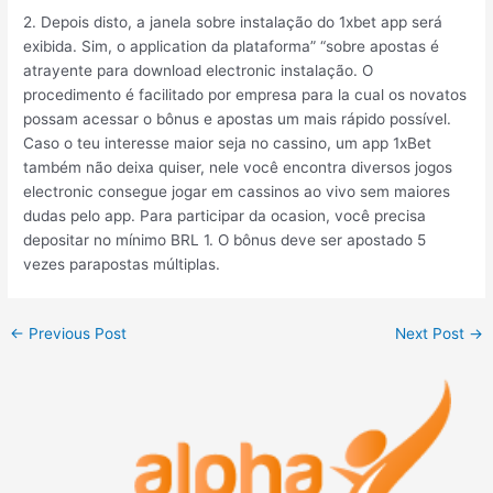
2. Depois disto, a janela sobre instalação do 1xbet app será
exibida. Sim, o application da plataforma” “sobre apostas é
atrayente para download electronic instalação. O
procedimento é facilitado por empresa para la cual os novatos
possam acessar o bônus e apostas um mais rápido possível.
Caso o teu interesse maior seja no cassino, um app 1xBet
também não deixa quiser, nele você encontra diversos jogos
electronic consegue jogar em cassinos ao vivo sem maiores
dudas pelo app. Para participar da ocasion, você precisa
depositar no mínimo BRL 1. O bônus deve ser apostado 5
vezes parapostas múltiplas.
←
Previous Post
Next Post
→