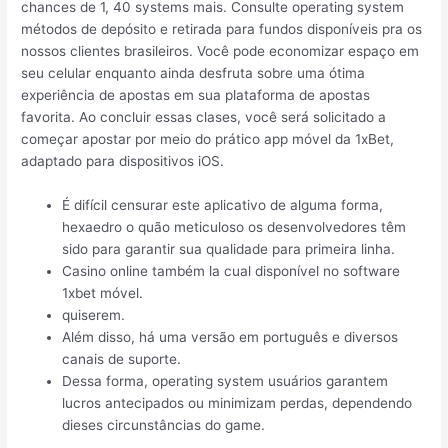
chances de 1, 40 systems mais. Consulte operating system
métodos de depósito e retirada para fundos disponíveis pra os
nossos clientes brasileiros. Você pode economizar espaço em
seu celular enquanto ainda desfruta sobre uma ótima
experiência de apostas em sua plataforma de apostas
favorita. Ao concluir essas clases, você será solicitado a
começar apostar por meio do prático app móvel da 1xBet,
adaptado para dispositivos iOS.
É difícil censurar este aplicativo de alguma forma,
hexaedro o quão meticuloso os desenvolvedores têm
sido para garantir sua qualidade para primeira linha.
Casino online também la cual disponível no software
1xbet móvel.
quiserem.
Além disso, há uma versão em português e diversos
canais de suporte.
Dessa forma, operating system usuários garantem
lucros antecipados ou minimizam perdas, dependendo
dieses circunstâncias do game.