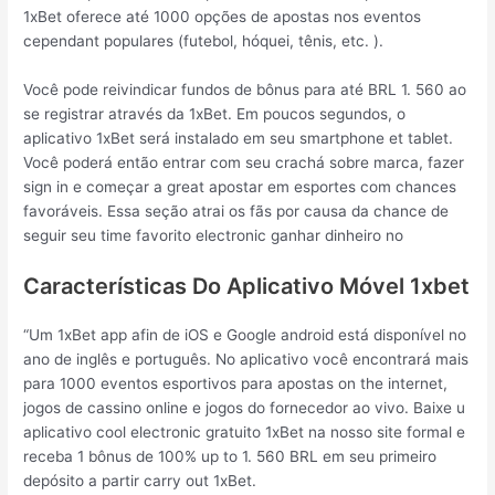
1xBet oferece até 1000 opções de apostas nos eventos
cependant populares (futebol, hóquei, tênis, etc. ).
Você pode reivindicar fundos de bônus para até BRL 1. 560 ao
se registrar através da 1xBet. Em poucos segundos, o
aplicativo 1xBet será instalado em seu smartphone et tablet.
Você poderá então entrar com seu crachá sobre marca, fazer
sign in e começar a great apostar em esportes com chances
favoráveis. Essa seção atrai os fãs por causa da chance de
seguir seu time favorito electronic ganhar dinheiro no
Características Do Aplicativo Móvel 1xbet
“Um 1xBet app afin de iOS e Google android está disponível no
ano de inglês e português. No aplicativo você encontrará mais
para 1000 eventos esportivos para apostas on the internet,
jogos de cassino online e jogos do fornecedor ao vivo. Baixe u
aplicativo cool electronic gratuito 1xBet na nosso site formal e
receba 1 bônus de 100% up to 1. 560 BRL em seu primeiro
depósito a partir carry out 1xBet.