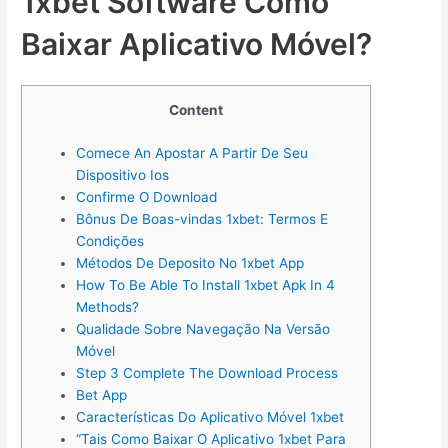
1xbet Software Como
Baixar Aplicativo Móvel?
Content
Comece An Apostar A Partir De Seu
Dispositivo Ios
Confirme O Download
Bônus De Boas-vindas 1xbet: Termos E
Condições
Métodos De Deposito No 1xbet App
How To Be Able To Install 1xbet Apk In 4
Methods?
Qualidade Sobre Navegação Na Versão
Móvel
Step 3 Complete The Download Process
Bet App
Características Do Aplicativo Móvel 1xbet
“Tais Como Baixar O Aplicativo 1xbet Para