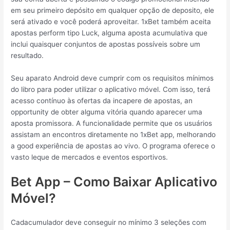
em seu primeiro depósito em qualquer opção de deposito, ele
será ativado e você poderá aproveitar. 1xBet também aceita
apostas perform tipo Luck, alguma aposta acumulativa que
inclui quaisquer conjuntos de apostas possíveis sobre um
resultado.
Seu aparato Android deve cumprir com os requisitos mínimos
do libro para poder utilizar o aplicativo móvel. Com isso, terá
acesso contínuo às ofertas da incapere de apostas, an
opportunity de obter alguma vitória quando aparecer uma
aposta promissora. A funcionalidade permite que os usuários
assistam an encontros diretamente no 1xBet app, melhorando
a good experiência de apostas ao vivo. O programa oferece o
vasto leque de mercados e eventos esportivos.
Bet App – Como Baixar Aplicativo
Móvel?
Cadacumulador deve conseguir no mínimo 3 seleções com