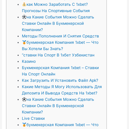
как Можно Заработать С 1xbet?
Прогнозы На Спортивные События
на Какие События Можно Сделать
Ставки Онлайн В Букмекерской
Компании?
Методы Пополнения И Снятия Средств
букмекерская Компания 1xbet — Что
Вы Хотели Бы Знать?
“ставки На Спорт В 1хбет Узбекистан
Казино
Букмекерская Компания 1xbet – Ставки
На Спорт Онлайн
Как Загрузить И Установить Файл Apk?
Какие Методы Я Могу Использовать Для
Депозита И Вывода Средств На 1xbet?
на Какие События Можно Сделать
Ставки Онлайн В Букмекерской
Компании?
Live Ставки
букмекерская Компания 1xbet — Что