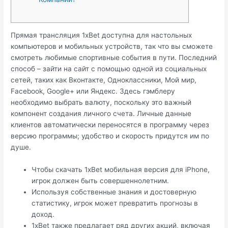
Прямая трансляция 1xBet доступна для настольных
компьютеров и мобильных устройств, так что вы сможете
смотреть любимые спортивные события в пути. Последний
способ – зайти на сайт с помощью одной из социальных
сетей, таких как Вконтакте, Одноклассники, Мой мир,
Facebook, Google+ или Яндекс. Здесь гэмблеру
необходимо выбрать валюту, поскольку это важный
компонент создания личного счета. Личные данные
клиентов автоматически переносятся в программу через
версию программы; удобство и скорость придутся им по
душе.
Чтобы скачать 1xBet мобильная версия для iPhone,
игрок должен быть совершеннолетним.
Используя собственные знания и достоверную
статистику, игрок может превратить прогнозы в
доход.
1xBet также предлагает ряд других акций, включая