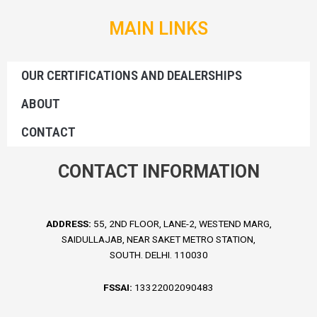
MAIN LINKS
OUR CERTIFICATIONS AND DEALERSHIPS
ABOUT
CONTACT
CONTACT INFORMATION
ADDRESS:
55, 2ND FLOOR, LANE-2, WESTEND MARG,
SAIDULLAJAB, NEAR SAKET METRO STATION,
SOUTH. DELHI. 110030
FSSAI:
13322002090483