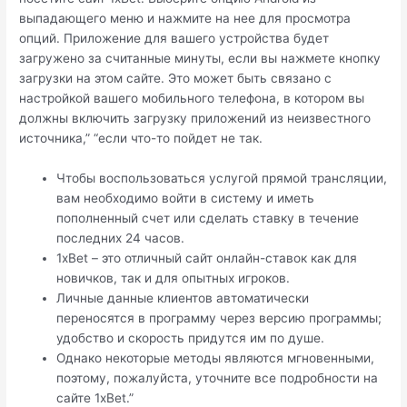
выпадающего меню и нажмите на нее для просмотра
опций. Приложение для вашего устройства будет
загружено за считанные минуты, если вы нажмете кнопку
загрузки на этом сайте. Это может быть связано с
настройкой вашего мобильного телефона, в котором вы
должны включить загрузку приложений из неизвестного
источника,” “если что-то пойдет не так.
Чтобы воспользоваться услугой прямой трансляции,
вам необходимо войти в систему и иметь
пополненный счет или сделать ставку в течение
последних 24 часов.
1xBet – это отличный сайт онлайн-ставок как для
новичков, так и для опытных игроков.
Личные данные клиентов автоматически
переносятся в программу через версию программы;
удобство и скорость придутся им по душе.
Однако некоторые методы являются мгновенными,
поэтому, пожалуйста, уточните все подробности на
сайте 1xBet.”