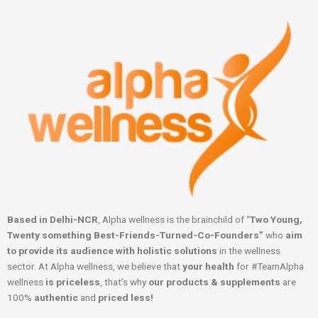
Based in Delhi-NCR
, Alpha wellness is the brainchild of “
Two Young,
Twenty something Best-Friends-Turned-Co-Founders”
who
aim
to provide its audience with holistic solutions
in the wellness
sector. At Alpha wellness, we believe that
your health
for #TeamAlpha
wellness
is priceless
, that’s why
our products & supplements
are
100%
authentic
and
priced less!