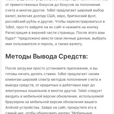
от приветственных бонусов до бонусов за пополнение
счета и многое другое. 1xBet предлагает широкий выбор
валют, включая доллар США, евро, британский фунт,
российский рубль и другие. Чтобы зарегистрироваться в
1xBet, просто зайдите на их сайт и нажмите на кнопку
Регистрация в верхней части страницы. После этого вам
будет” “предложено ввести свои личные данные, выбрать
имя пользователя и пароль, а также валюту.
Методы Вывода Средств:
После загрузки просто установите приложение, и вы
готовы начать делать ставки. 1xBet предлагает своим
клиентам широкий спектр методов пополнения счета и
вывода средств, от кредитных и дебетовых карт до
электронных кошельков и многое другое. 1xbet следует
вводить в мобильной версии обновления, используемой
браузером на мобильной версии обновления вашего
Android-устройства. Зайдя на сайт, прокрутите его в
самый низ, чтобы обнаружить кнопку “Мобильные