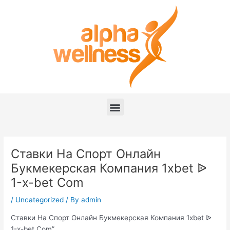
Skip
Post
to
navigation
content
Menu
Ставки На Спорт Онлайн
Букмекерская Компания 1xbet ᐉ
1-x-bet Com
/
Uncategorized
/ By
admin
Ставки На Спорт Онлайн Букмекерская Компания 1xbet ᐉ
1-x-bet Com”