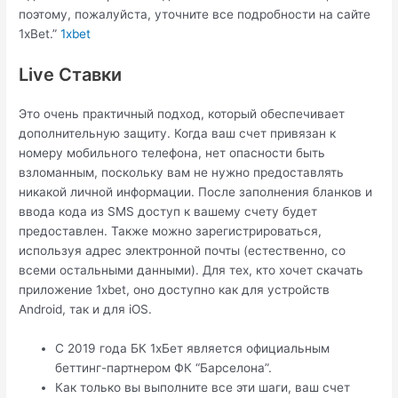
поэтому, пожалуйста, уточните все подробности на сайте
1xBet.”
1xbet
Live Ставки
Это очень практичный подход, который обеспечивает
дополнительную защиту. Когда ваш счет привязан к
номеру мобильного телефона, нет опасности быть
взломанным, поскольку вам не нужно предоставлять
никакой личной информации. После заполнения бланков и
ввода кода из SMS доступ к вашему счету будет
предоставлен. Также можно зарегистрироваться,
используя адрес электронной почты (естественно, со
всеми остальными данными). Для тех, кто хочет скачать
приложение 1xbet, оно доступно как для устройств
Android, так и для iOS.
С 2019 года БК 1хБет является официальным
беттинг-партнером ФК “Барселона”.
Как только вы выполните все эти шаги, ваш счет