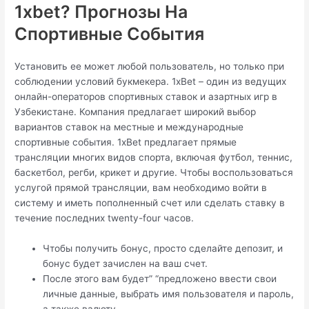
1xbet? Прогнозы На
Спортивные События
Установить ее может любой пользователь, но только при
соблюдении условий букмекера. 1xBet – один из ведущих
онлайн-операторов спортивных ставок и азартных игр в
Узбекистане. Компания предлагает широкий выбор
вариантов ставок на местные и международные
спортивные события. 1xBet предлагает прямые
трансляции многих видов спорта, включая футбол, теннис,
баскетбол, регби, крикет и другие. Чтобы воспользоваться
услугой прямой трансляции, вам необходимо войти в
систему и иметь пополненный счет или сделать ставку в
течение последних twenty-four часов.
Чтобы получить бонус, просто сделайте депозит, и
бонус будет зачислен на ваш счет.
После этого вам будет” “предложено ввести свои
личные данные, выбрать имя пользователя и пароль,