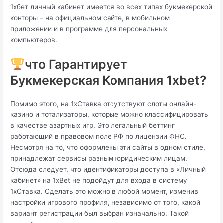
1хбет личный кабинет имеется во всех типах букмекерской
конторы – на официальном сайте, в мобильном
приложении и в программе для персональных
компьютеров.
что Гарантирует
Букмекерская Компания 1xbet?
Помимо этого, на 1хСтавка отсутствуют слоты онлайн-
казино и тотализаторы, которые можно классифицировать
в качестве азартных игр. Это легальный беттинг
работающий в правовом поле РФ по лицензии ФНС.
Несмотря на то, что оформлены эти сайты в одном стиле,
принадлежат сервисы разным юридическим лицам.
Отсюда следует, что идентификаторы доступа в «Личный
кабинет» на 1xBet не подойдут для входа в систему
1хСтавка. Сделать это можно в любой момент, изменив
настройки игрового профиля, независимо от того, какой
вариант регистрации был выбран изначально. Такой