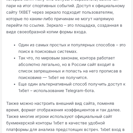
пари на итог спортивных событий. Доступ к официальному
сайту 1XBET через зеркало подходит пользователям,
которые по каким-либо причинам не могут напрямую
перейти по ссылке. Зеркало – это площадка, созданная в
виде своеобразной копии формы входа.
Один из самых простых и популярных способов – это
поиск в поисковых системах.
Так что, по мировым законам, контора работает
абсолютно легально, но в России сайт входит в
список запрещенных и попасть на него прописав в
поисковике — 1xбет не получится.
Еще один альтернативный способ получить доступ к
1хбет – использование Telegram-бота.
Также можно настроить внешний вид сайта, поменяв
время, формат отображения коэффициентов и так далее.
Также многие игроки используют официальный сайт
букмекерской конторы 1хбет в качестве удобной
платформы для анализа предстоящих встреч. 1xbet вход в