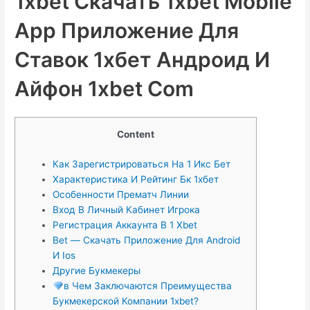
1xbet Скачать 1xbet Mobile
App Приложение Для
Ставок 1хбет Андроид И
Айфон 1xbet Com
Content
Как Зарегистрироваться На 1 Икс Бет
Характеристика И Рейтинг Бк 1хбет
Особенности Прематч Линии
Вход В Личный Кабинет Игрока
Регистрация Аккаунта В 1 Xbet
Bet — Скачать Приложение Для Android
И Іos
Другие Букмекеры
в Чем Заключаются Преимущества
Букмекерской Компании 1xbet?