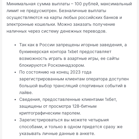
Минимальная сумма выплаты – 100 рублей, максимальный
лимит не предусмотрен. Безналичные выплаты
осуществляются на карты любых российских банков и
электронные кошельки. Можно заказать получение
наличных через систему денежных переводов.
Так как в России запрещены игорные заведения, а
букмекерская контора 1xbet предоставляет
возможность играть в азартные игры, ее сайты
блокируются Роскомнадзором.
По состоянию на конец 2023 года
зарегистрированным клиентам оператора доступен
большой выбор трансляций спортивных событий в
лайве.
Сведения, предоставленные клиентами 1xбет,
защищены от просмотра 128-битным
криптографическим паролем.
Зарегистрироваться вы можете четырьмя
способами, и только в одном придется сразу же
указывать личные данные в анкете.