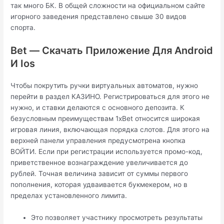
так много БК. В общей сложности на официальном сайте
игорного заведения представлено свыше 30 видов
спорта.
Bet — Скачать Приложение Для Android
И Іos
Чтобы покрутить ручки виртуальных автоматов, нужно
перейти в раздел КАЗИНО. Регистрироваться для этого не
нужно, и ставки делаются с основного депозита. К
безусловным преимуществам 1xBet относится широкая
игровая линия, включающая порядка слотов. Для этого на
верхней панели управления предусмотрена кнопка
ВОЙТИ. Если при регистрации используется промо-код,
приветственное вознаграждение увеличивается до
рублей. Точная величина зависит от суммы первого
пополнения, которая удваивается букмекером, но в
пределах установленного лимита.
Это позволяет участнику просмотреть результаты