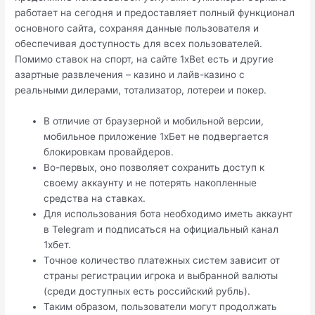
работает на сегодня и предоставляет полный функционал
основного сайта, сохраняя данные пользователя и
обеспечивая доступность для всех пользователей.
Помимо ставок на спорт, на сайте 1xBet есть и другие
азартные развлечения – казино и лайв-казино с
реальными дилерами, тотализатор, лотереи и покер.
В отличие от браузерной и мобильной версии,
мобильное приложение 1хБет не подвергается
блокировкам провайдеров.
Во-первых, оно позволяет сохранить доступ к
своему аккаунту и не потерять накопленные
средства на ставках.
Для использования бота необходимо иметь аккаунт
в Telegram и подписаться на официальный канал
1хбет.
Точное количество платежных систем зависит от
страны регистрации игрока и выбранной валюты
(среди доступных есть российский рубль).
Таким образом, пользователи могут продолжать