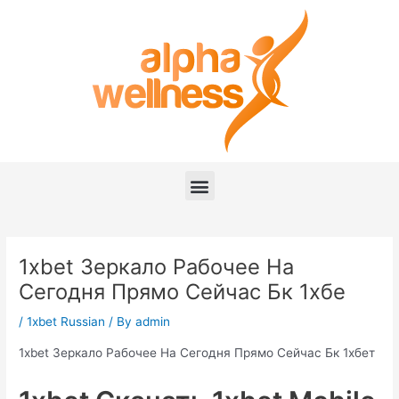
Skip
Post
to
navigation
content
Menu
1xbet Зеркало Рабочее На
Сегодня Прямо Сейчас Бк 1хбе
/
1xbet Russian
/ By
admin
1xbet Зеркало Рабочее На Сегодня Прямо Сейчас Бк 1хбет