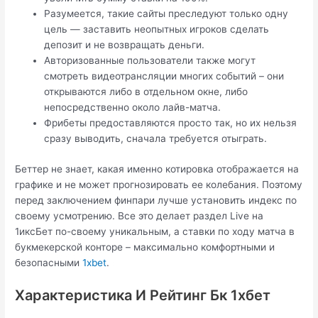
Разумеется, такие сайты преследуют только одну
цель — заставить неопытных игроков сделать
депозит и не возвращать деньги.
Авторизованные пользователи также могут
смотреть видеотрансляции многих событий – они
открываются либо в отдельном окне, либо
непосредственно около лайв-матча.
Фрибеты предоставляются просто так, но их нельзя
сразу выводить, сначала требуется отыграть.
Беттер не знает, какая именно котировка отображается на
графике и не может прогнозировать ее колебания. Поэтому
перед заключением финпари лучше установить индекс по
своему усмотрению. Все это делает раздел Live на
1иксБет по-своему уникальным, а ставки по ходу матча в
букмекерской конторе – максимально комфортными и
безопасными
1xbet
.
Характеристика И Рейтинг Бк 1хбет