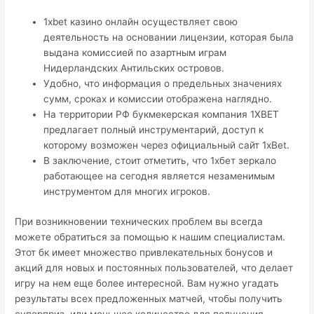
1xbet казино онлайн осуществляет свою
деятельность на основании лицензии, которая была
выдана комиссией по азартным играм
Нидерландских Антильских островов.
Удобно, что информация о предельных значениях
сумм, сроках и комиссии отображена наглядно.
На территории РФ букмекерская компания 1XBET
предлагает полный инструментарий, доступ к
которому возможен через официальный сайт 1xBet.
В заключение, стоит отметить, что 1хбет зеркало
работающее на сегодня является незаменимым
инструментом для многих игроков.
При возникновении технических проблем вы всегда
можете обратиться за помощью к нашим специалистам.
Этот бк имеет множество привлекательных бонусов и
акций для новых и постоянных пользователей, что делает
игру на нем еще более интересной. Вам нужно угадать
результаты всех предложенных матчей, чтобы получить
суперприз, или меньшее количество для получения