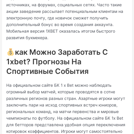
источниках, на форумах, социальных сетях. Часто такие
акции заведение рассылает потенциальным клиентам на
электронную почту, где новичок сможет получить
дополнительный бонус во время создания аккаунта.
Мобильная версия 1XBET оказалась итогом быстрого
развития букмекера.
как Можно Заработать С
1xbet? Прогнозы На
Спортивные События
На официальном сайте БК 1 x Bet можно наблюдать
огромный выбор матчей, которые проводятся в сотне
различных регионов разных стран. Азартные игроки могут
заключить пари на исход спортивных встреч юниоров,
региональных команд, на матчи первенства и мировые
чемпионаты по футболу. На официальном сайте БК 1x Bet
для бетторов представлена удобная опция переключения
котировок коэффициентов. Игроки могут самостоятельно