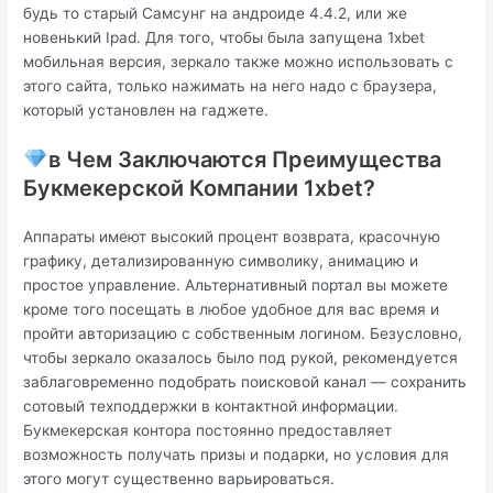
будь то старый Самсунг на андроиде 4.4.2, или же
новенький Ipad. Для того, чтобы была запущена 1xbet
мобильная версия, зеркало также можно использовать с
этого сайта, только нажимать на него надо с браузера,
который установлен на гаджете.
в Чем Заключаются Преимущества
Букмекерской Компании 1xbet?
Аппараты имеют высокий процент возврата, красочную
графику, детализированную символику, анимацию и
простое управление. Альтернативный портал вы можете
кроме того посещать в любое удобное для вас время и
пройти авторизацию с собственным логином. Безусловно,
чтобы зеркало оказалось было под рукой, рекомендуется
заблаговременно подобрать поисковой канал — сохранить
сотовый техподдержки в контактной информации.
Букмекерская контора постоянно предоставляет
возможность получать призы и подарки, но условия для
этого могут существенно варьироваться.